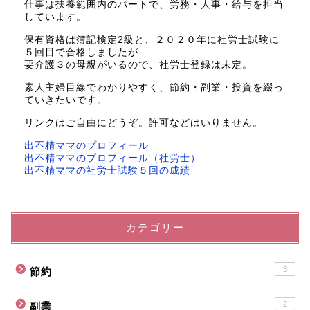
仕事は扶養範囲内のパートで、労務・人事・給与を担当
しています。
保有資格は簿記検定2級と、２０２０年に社労士試験に
５回目で合格しましたが
要介護３の母親がいるので、社労士登録は未定。
素人主婦目線でわかりやすく、節約・副業・投資を綴っ
ていきたいです。
リンクはご自由にどうぞ。許可などはいりません。
出不精ママのプロフィール
出不精ママのプロフィール（社労士）
出不精ママの社労士試験５回の成績
カテゴリー
3
節約
2
副業