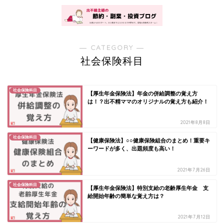
― CATEGORY ―
社会保険科目
社会保険科目
【厚生年金保険法】年金の併給調整の覚え方
は！？出不精ママのオリジナルの覚え方も紹介！
2021年8月8日
社会保険科目
【健康保険法】○○健康保険組合のまとめ！重要キ
ーワードが多く、出題頻度も高い！
2021年7月26日
社会保険科目
【厚生年金保険法】特別支給の老齢厚生年金 支
給開始年齢の簡単な覚え方は？
2021年7月12日