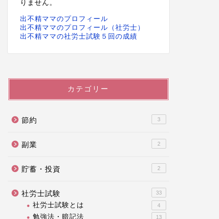
りません。
出不精ママのプロフィール
出不精ママのプロフィール（社労士）
出不精ママの社労士試験５回の成績
カテゴリー
節約
3
副業
2
貯蓄・投資
2
社労士試験
33
社労士試験とは
4
勉強法・暗記法
13