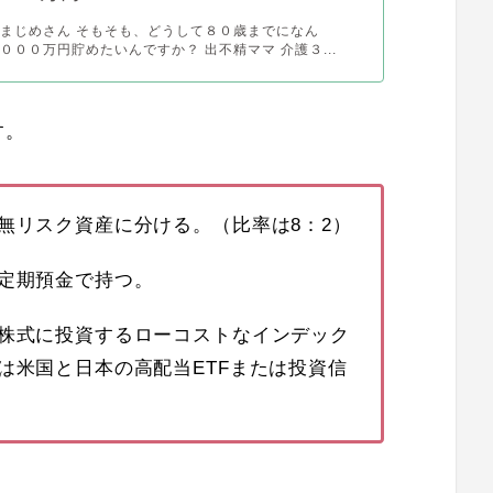
まじめさん そもそも、どうして８０歳までになん
０００万円貯めたいんですか？ 出不精ママ 介護３...
す。
無リスク資産に分ける。（比率は8：2）
定期預金で持つ。
株式に投資するローコストなインデック
は米国と日本の高配当ETFまたは投資信