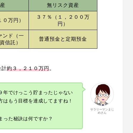
産
無リスク資産
３７％（１，２００万
１０万円）
円）
ァンド（一
普通預金と定期預金
投資信託）
合計
約３，２１０万円
。
９年でけっこう貯まったじゃない
方はもう目標を達成してますね！
サラリーマンまじ
めさん
まった秘訣は何ですか？