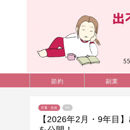
節約
副業
貯蓄・投資
PR
【2026年2月・9年
を公開！