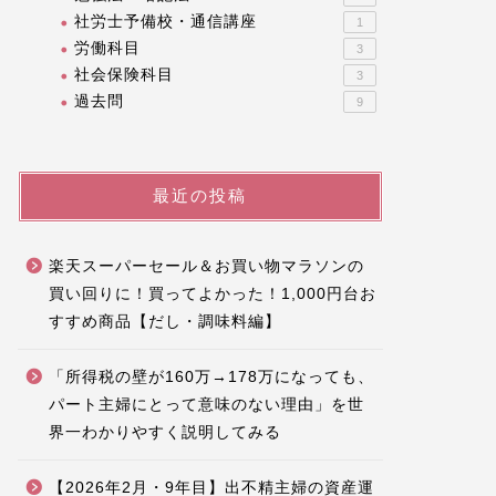
社労士予備校・通信講座
1
労働科目
3
社会保険科目
3
過去問
9
最近の投稿
楽天スーパーセール＆お買い物マラソンの
買い回りに！買ってよかった！1,000円台お
すすめ商品【だし・調味料編】
「所得税の壁が160万→178万になっても、
パート主婦にとって意味のない理由」を世
界一わかりやすく説明してみる
【2026年2月・9年目】出不精主婦の資産運