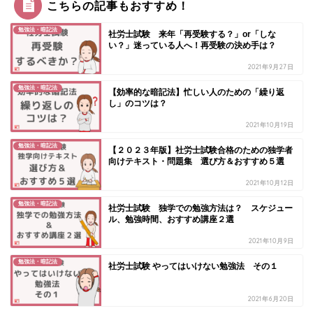
こちらの記事もおすすめ！
勉強法・暗記法
社労士試験 来年「再受験する？」or「しな
い？」迷っている人へ！再受験の決め手は？
2021年9月27日
勉強法・暗記法
【効率的な暗記法】忙しい人のための「繰り返
し」のコツは？
2021年10月19日
勉強法・暗記法
【２０２３年版】社労士試験合格のための独学者
向けテキスト・問題集 選び方＆おすすめ５選
2021年10月12日
勉強法・暗記法
社労士試験 独学での勉強方法は？ スケジュー
ル、勉強時間、おすすめ講座２選
2021年10月9日
勉強法・暗記法
社労士試験 やってはいけない勉強法 その１
2021年6月20日