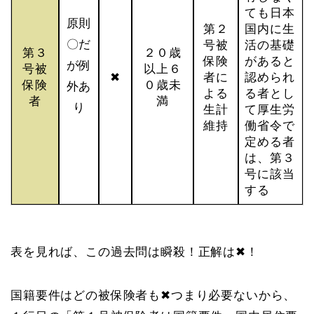
ても日本
原則
第２
国内に生
〇だ
号被
活の基礎
第３
２０歳
保険
があると
が例
号被
以上６
✖
者に
認められ
保険
０歳未
外あ
よる
る者とし
者
満
り
生計
て厚生労
維持
働省令で
定める者
は、第３
号に該当
する
表を見れば、この過去問は瞬殺！正解は✖！
国籍要件はどの被保険者も✖つまり必要ないから、