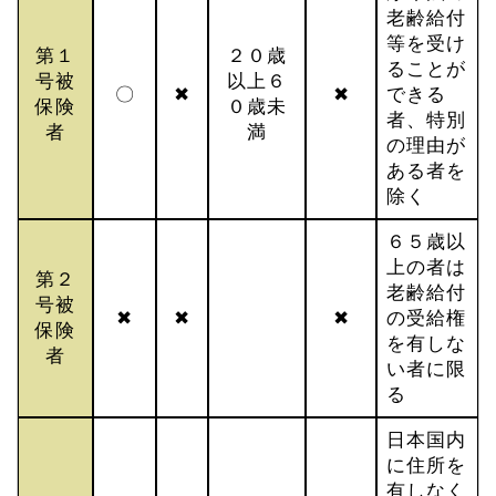
老齢給付
等を受け
第１
２０歳
ることが
号被
以上６
〇
✖
✖
できる
保険
０歳未
者、特別
者
満
の理由が
ある者を
除く
６５歳以
上の者は
第２
老齢給付
号被
✖
✖
✖
の受給権
保険
を有しな
者
い者に限
る
日本国内
に住所を
有しなく