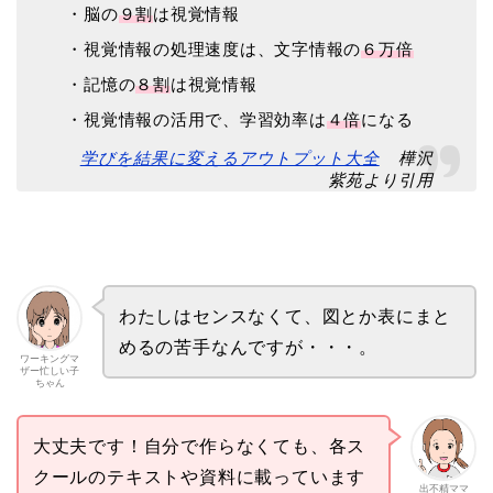
・
脳の
９割
は視覚情報
・
視覚情報の処理速度は、文字情報の
６万倍
・記憶の
８割
は視覚情報
・視覚情報の活用で、学習効率は
４倍
になる
学びを結果に変えるアウトプット大全
樺沢
紫苑より引用
わたしはセンスなくて、図とか表にまと
めるの苦手なんですが・・・。
ワーキングマ
ザー忙しい子
ちゃん
大丈夫です！自分で作らなくても、各ス
クールのテキストや資料に載っています
出不精ママ