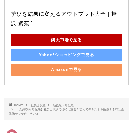
学びを結果に変えるアウトプット大全 [ 樺
沢 紫苑 ]
楽天市場で見る
Yahoo!ショッピングで見る
Amazonで見る
HOME
社労士試験
勉強法・暗記法
【効率的な暗記法】社労士試験では特に重要？初めてテキストを勉強する時は全
体像をつかめ！その２